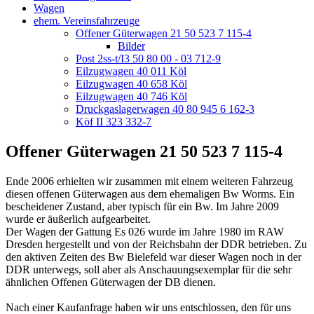
Wagen
ehem. Vereinsfahrzeuge
Offener Güterwagen 21 50 523 7 115-4
Bilder
Post 2ss-t/I3 50 80 00 - 03 712-9
Eilzugwagen 40 011 Köl
Eilzugwagen 40 658 Köl
Eilzugwagen 40 746 Köl
Druckgaslagerwagen 40 80 945 6 162-3
Köf II 323 332-7
Offener Güterwagen 21 50 523 7 115-4
Ende 2006 erhielten wir zusammen mit einem weiteren Fahrzeug
diesen offenen Güterwagen aus dem ehemaligen Bw Worms. Ein
bescheidener Zustand, aber typisch für ein Bw. Im Jahre 2009
wurde er äußerlich aufgearbeitet.
Der Wagen der Gattung Es 026 wurde im Jahre 1980 im RAW
Dresden hergestellt und von der Reichsbahn der DDR betrieben. Zu
den aktiven Zeiten des Bw Bielefeld war dieser Wagen noch in der
DDR unterwegs, soll aber als Anschauungsexemplar für die sehr
ähnlichen Offenen Güterwagen der DB dienen.
Nach einer Kaufanfrage haben wir uns entschlossen, den für uns