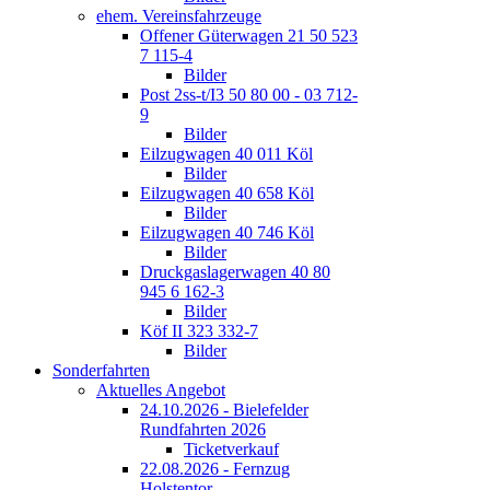
ehem. Vereinsfahrzeuge
Offener Güterwagen 21 50 523
7 115-4
Bilder
Post 2ss-t/I3 50 80 00 - 03 712-
9
Bilder
Eilzugwagen 40 011 Köl
Bilder
Eilzugwagen 40 658 Köl
Bilder
Eilzugwagen 40 746 Köl
Bilder
Druckgaslagerwagen 40 80
945 6 162-3
Bilder
Köf II 323 332-7
Bilder
Sonderfahrten
Aktuelles Angebot
24.10.2026 - Bielefelder
Rundfahrten 2026
Ticketverkauf
22.08.2026 - Fernzug
Holstentor